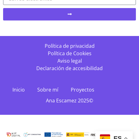
Política de privacidad
Política de Cookies
Aviso legal
Declaración de accesibilidad
Inicio
Sobre mí
Proyectos
Ana Escamez 2025©
ES